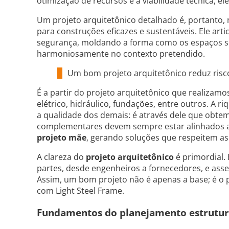
otimização de recursos e a viabilidade técnica, el
Um projeto arquitetônico detalhado é, portanto, 
para construções eficazes e sustentáveis. Ele artic
segurança, moldando a forma como os espaços ser
harmoniosamente no contexto pretendido.
Um bom projeto arquitetônico reduz risco
É a partir do projeto arquitetônico que realizamo
elétrico, hidráulico, fundações, entre outros. A 
a qualidade dos demais: é através dele que obtem
complementares devem sempre estar alinhados a
projeto mãe
, gerando soluções que respeitem a
A clareza do
projeto arquitetônico
é primordial. 
partes, desde engenheiros a fornecedores, e asse
Assim, um bom projeto não é apenas a base; é o 
com Light Steel Frame.
Fundamentos do planejamento estrutur