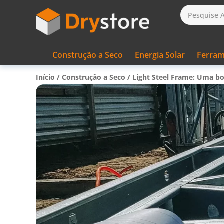
Construção a Seco
Energia Solar
Ferram
Início
/
Construção a Seco
/
Light Steel Frame: Uma b