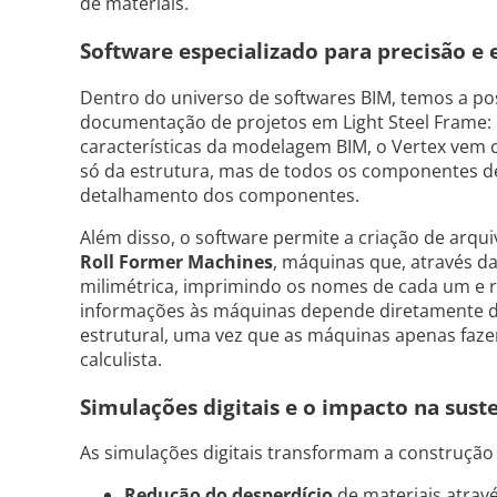
de materiais.
Software especializado para precisão e e
Dentro do universo de softwares BIM, temos a pos
documentação de projetos em Light Steel Frame: 
características da modelagem BIM, o Vertex vem
só da estrutura, mas de todos os componentes de 
detalhamento dos componentes.
Além disso, o software permite a criação de arq
Roll Former Machines
, máquinas que, através da
milimétrica, imprimindo os nomes de cada um e r
informações às máquinas depende diretamente da
estrutural, uma vez que as máquinas apenas fazem
calculista.
Simulações digitais e o impacto na sust
As simulações digitais transformam a construção c
Redução do desperdício
de materiais atravé