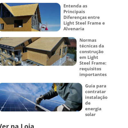
Entenda as
Principais
Diferenças entre
Light Steel Frame e
Alvenaria
Normas
técnicas da
construção
em Light
Steel Frame:
requisitos
importantes
Guia para
contratar
instalação
de
energia
solar
Ver na Loja