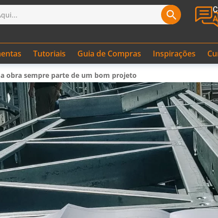
C
A
entas
Tutoriais
Guia de Compras
Inspirações
Cu
oa obra sempre parte de um bom projeto