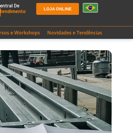
entral De
LOJA ONLINE
tendimento
rsos e Workshops
Novidades e Tendências