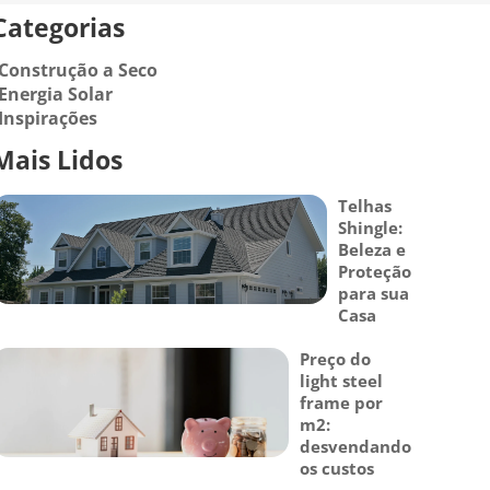
Categorias
Construção a Seco
Energia Solar
Inspirações
Mais Lidos
Telhas
Shingle:
Beleza e
Proteção
para sua
Casa
Preço do
light steel
frame por
m2:
desvendando
os custos