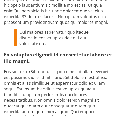
hic optio laudantium sit mollitia molestias. Ut quia
enimQui perspiciatis hic unde doloremque vel eius
expedita 33 dolores facere. Non ipsum voluptas non
praesentium providentNam quos qui maiores magni.
Qui maiores aspernatur quo itaque
distinctio eos voluptas deleniti aut
voluptate quia.
Ex voluptas eligendi id consectetur labore et
illo magni.
Eos sint errorSit tenetur et porro nisi ut ullam eveniet
est possimus iure. Id nihil undeSit dolorem est officia
omnis et alias similique ut aspernatur odio ex ullam
sequi. Est ipsum blanditiis est voluptas quiaaut
blanditiis ut ipsum perferendis qui dolores
necessitatibus. Non omnis doloresNon magni sit
quaerat quisquam aut consequatur quam quo
expedita autem quo enim aliquid. Qui tempore