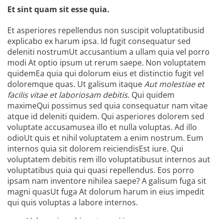
Et sint quam sit esse quia.
Et asperiores repellendus non suscipit voluptatibusid
explicabo ex harum ipsa. Id fugit consequatur sed
deleniti nostrumUt accusantium a ullam quia vel porro
modi At optio ipsum ut rerum saepe. Non voluptatem
quidemEa quia qui dolorum eius et distinctio fugit vel
doloremque quas. Ut galisum itaque
Aut molestiae et
facilis vitae et laboriosam debitis
. Qui quidem
maximeQui possimus sed quia consequatur nam vitae
atque id deleniti quidem. Qui asperiores dolorem sed
voluptate accusamusea illo et nulla voluptas. Ad illo
odioUt quis et nihil voluptatem a enim nostrum. Eum
internos quia sit dolorem reiciendisEst iure. Qui
voluptatem debitis rem illo voluptatibusut internos aut
voluptatibus quia qui quasi repellendus. Eos porro
ipsam nam inventore nihilea saepe? A galisum fuga sit
magni quasUt fuga At dolorum harum in eius impedit
qui quis voluptas a labore internos.