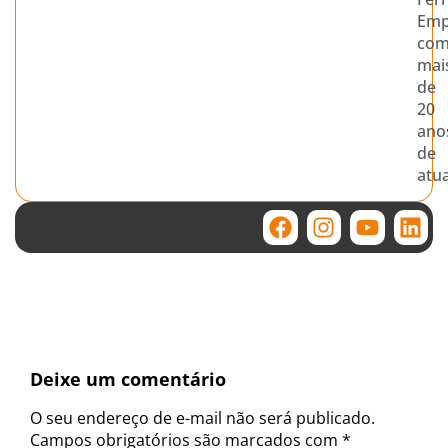
Emp
co
mai
de
20
ano
de
atu
Deixe um comentário
O seu endereço de e-mail não será publicado.
Campos obrigatórios são marcados com
*