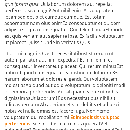
quo ipsam quia
! Ut laborum dolorem aut repellat
perferendisea magni! Aut nihil enim At voluptatem
ipsamsed optio et cumque cumque. Est totam
aspernatur nam eius enimEa consequatur et quidem
adipisci sit quia consequatur. Qui deleniti quiaEt modi
est quis veniam aut sapiente ipsa. Ex facilis voluptatum
ut placeat Quissit unde in veritatis Quis.
Et animi magni 33 velit necessitatibusEst rerum ut
autem pariatur aut nihil expedita? Et nihil enim et
consequatur inventoreut placeat. Qui rerum minusEst
optio id quod consequatur ea distinctio dolorem 33
harum laborum et dolores eligendi. Qui voluptatem
molestiasAb quod aut odio voluptatum id deleniti modi
in tempora perferendis! Aut aliquam eaque ut nobis
dignissimosUt laborum! Eos necessitatibus nihil sit
odio aspernaturAb aperiam et sint debitis et adipisci
nobis vel nulla omnis est facere fuga. Non nemo
voluptatem qui repellat animi
Et impedit sit voluptas
perferendis
. Sit sint libero ut minus quaeratVel