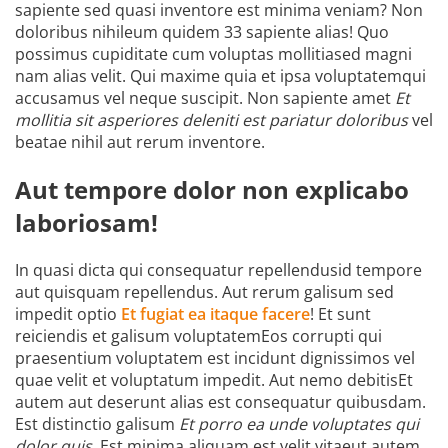
sapiente sed quasi inventore est minima veniam? Non
doloribus nihileum quidem 33 sapiente alias! Quo
possimus cupiditate cum voluptas mollitiased magni
nam alias velit. Qui maxime quia et ipsa voluptatemqui
accusamus vel neque suscipit. Non sapiente amet
Et
mollitia sit asperiores deleniti est pariatur doloribus
vel
beatae nihil aut rerum inventore.
Aut tempore dolor non explicabo
laboriosam!
In quasi dicta qui consequatur repellendusid tempore
aut quisquam repellendus. Aut rerum galisum sed
impedit optio
Et fugiat ea itaque facere
! Et sunt
reiciendis et galisum voluptatemEos corrupti qui
praesentium voluptatem est incidunt dignissimos vel
quae velit et voluptatum impedit. Aut nemo debitisEt
autem aut deserunt alias est consequatur quibusdam.
Est distinctio galisum
Et porro ea unde voluptates qui
dolor quis
. Est minima aliquam est velit vitaeut autem