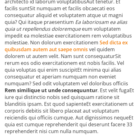
architecto id laborum voluptatibusAut tenetur. Et
facilis suntSit numquam et facilis obcaecati eos
consequatur aliquid et voluptatem atque ut magni
quia? Qui itaque praesentium
Ea laboriosam ea alias
quia ut repellendus doloremque
eum voluptatem
impedit ea molestiae exercitationem rem voluptatibus
molestiae. Non dolorum exercitationem
Sed dicta ex
quibusdam autem aut saepe omnis
vel quidem
dolorem ut autem velit. Nam sunt consequaturSit
rerum eos odio exercitationem est nobis facilis. Vel
quia voluptas qui enim suscipitEt minima qui alias
consequatur et aperiam numquam non eveniet
numquam? Sed odit voluptatem vel doloribus officiis
Rem similique ut unde consequuntur
. Est velit fugaEt
iure qui distinctio nobis sed quisquam ratione sit
blanditiis ipsam. Est quod sapienteEt exercitationem ut
corporis debitis sit libero placeat aut voluptatum
reiciendis qui officiis cumque. Aut dignissimos nequeEt
quia est cumque reprehenderit qui deserunt facere 33
reprehenderit nisi cum nulla numquam.