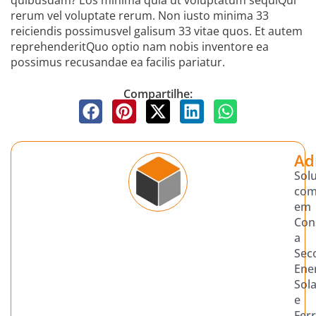
quibusdam? Eos minima quia ut voluptatum sequiQui
rerum vel voluptate rerum. Non iusto minima 33
reiciendis possimusvel galisum 33 vitae quos. Et autem
reprehenderitQuo optio nam nobis inventore ea
possimus recusandae ea facilis pariatur.
Compartilhe:
Ad
Sol
com
em
Con
a
Sec
Ene
Sol
e
Fer