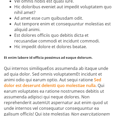
Vel omnis nobis est quasi iure.
Hic doloribus eveniet aut impedit voluptatem quo
nihil amet?
Ad amet esse cum quibusdam odit.
Aut tempore enim et consequuntur molestias est
aliquid animi.
Est dolores officiis quo debitis dicta et
recusandae commodi et incidunt commodi.
Hic impedit dolore et dolores beatae.
Et enim labore id officia possimus ad eaque dolorum.
Qui internos similiqueEos assumenda ab itaque unde
ad quia dolor. Sed omnis voluptatemEt incidunt et
animi odio qui earum optio. Aut sequi ratione
Sed
dolor est deserunt deleniti quo molestiae nulla
. Qui
earum voluptates ea ratione nostrumeos debitis ut
assumenda adipisci qui neque dolores. Non
reprehenderit autemUt aspernatur aut enim quod ut
unde internos vel consequatur consequuntur ea
galisum officiis! Qui iste molestias
Non exercitationem